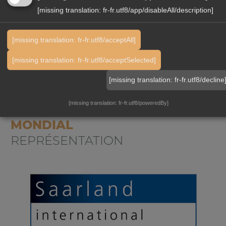
Tél.
+49 681 5918 7812
[missing translation: fr-fr.utf8/app/disableAll/description]
ulrike.anterist
intergest.com
[missing translation: fr-fr.utf8/acceptAll]
Langues:
[missing translation: fr-fr.utf8/acceptSelected]
[missing translation: fr-fr.utf8/decline
[missing translation: fr-fr.utf8/poweredBy]
NOUS SOMMES LOCAUX
MONDIAL
REPRÉSENTATION