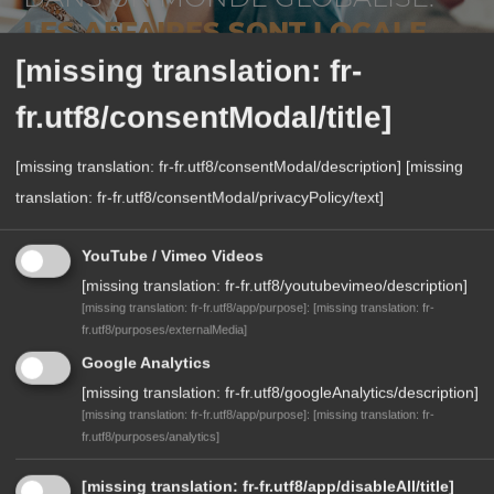
LES AFFAIRES SONT LOCALE
[missing translation: fr-
fr.utf8/consentModal/title]
[missing translation: fr-fr.utf8/consentModal/description]
[missing
translation: fr-fr.utf8/consentModal/privacyPolicy/text]
VOTRE CONTACT AU SIÈGE SOCIAL
YouTube / Vimeo Videos
[missing translation: fr-fr.utf8/youtubevimeo/description]
[missing translation: fr-fr.utf8/app/purpose]
:
[missing translation: fr-
fr.utf8/purposes/externalMedia]
Google Analytics
[missing translation: fr-fr.utf8/googleAnalytics/description]
[missing translation: fr-fr.utf8/app/purpose]
:
[missing translation: fr-
Ulrike Anterist
fr.utf8/purposes/analytics]
Coordination internationale
[missing translation: fr-fr.utf8/app/disableAll/title]