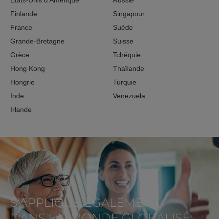
États-Unis d'Amérique
Russie
Finlande
Singapour
France
Suède
Grande-Bretagne
Suisse
Grèce
Tchéquie
Hong Kong
Thaïlande
Hongrie
Turquie
Inde
Venezuela
Irlande
S'APPLIQUE ÉGALEMENT
DANS UN MONDE GLOBALISÉ: