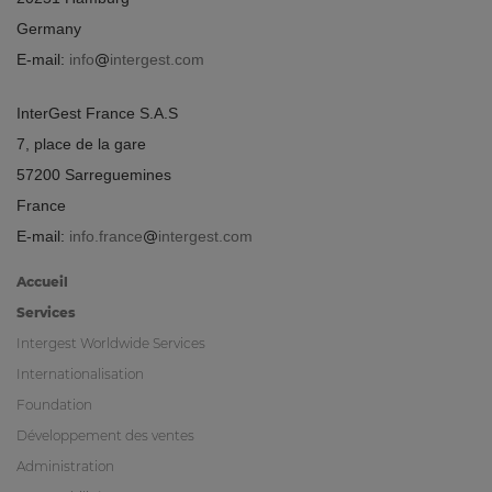
Germany
E-mail:
info
intergest.com
InterGest France S.A.S
7, place de la gare
57200 Sarreguemines
France
E-mail:
info.france
intergest.com
Accueil
Services
Intergest Worldwide Services
Internationalisation
Foundation
Développement des ventes
Administration