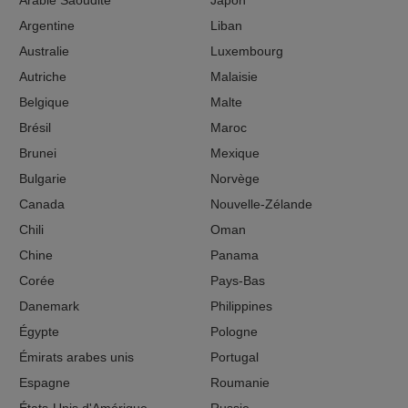
Arabie Saoudite
Japon
Argentine
Liban
Australie
Luxembourg
Autriche
Malaisie
Belgique
Malte
Brésil
Maroc
Brunei
Mexique
Bulgarie
Norvège
Canada
Nouvelle-Zélande
Chili
Oman
Chine
Panama
Corée
Pays-Bas
Danemark
Philippines
Égypte
Pologne
Émirats arabes unis
Portugal
Espagne
Roumanie