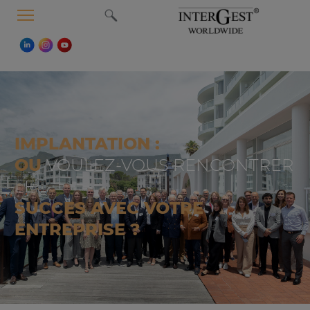
MENU
IMPLANTATION :
OU
VOULEZ-VOUS RENCONTRER
LE
SUCCES AVEC VOTRE
ENTREPRISE ?