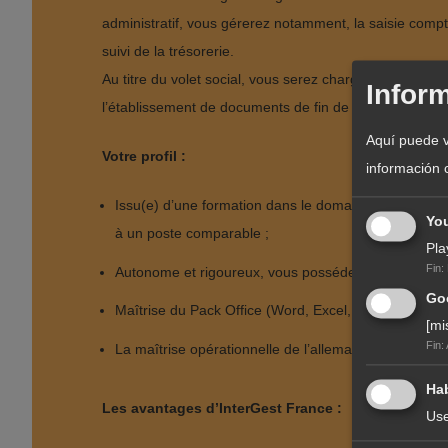
administratif, vous gérerez notamment, la saisie comptab
suivi de la trésorerie.
Au titre du volet social, vous serez chargé(e) de la co
Infor
l’établissement de documents de fin de contrat, etc.
Aquí puede v
Votre profil :
información 
Issu(e) d’une formation dans le domaine de la gestio
Yo
à un poste comparable ;
Pla
Fin
:
Autonome et rigoureux, vous possédez en outre un ex
Goo
Maîtrise du Pack Office (Word, Excel, Outlook, etc.) ;
[mi
Fin
:
La maîtrise opérationnelle de l’allemand constitue un
Hab
Les avantages d’InterGest France :
Use