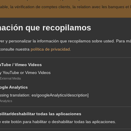
le, la vérification de comptes clients, la relation avec les banques et 
llecte des éléments variables de paie, du suivi des congés, maladies,
mación que recopilamos
er y personalizar la información que recopilamos sobre usted.
Para m
consulte nuestra
política de privacidad
.
n d’entreprise ou la comptabilité, vous disposez d’une solide expérienc
uTube / Vimeo Videos
y YouTube or Vimeo Videos
External Media
cellent relationnel ;
gle Analytics
ssing translation: es/googleAnalytics/description]
Analytics
 atout ;
ilitar/deshabilitar todas las aplicaciones
 este botón para habilitar o deshabilitar todas las aplicaciones.