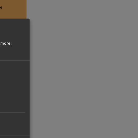
le
 more,
e