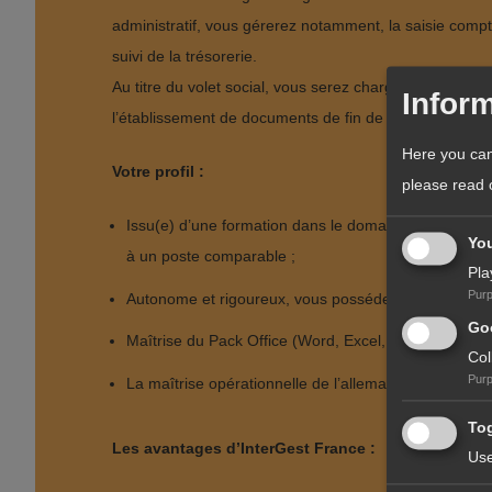
administratif, vous gérerez notamment, la saisie comptab
suivi de la trésorerie.
Au titre du volet social, vous serez chargé(e) de la co
Inform
l’établissement de documents de fin de contrat, etc.
Here you can
Votre profil :
please read
Issu(e) d’une formation dans le domaine de la gestio
Yo
à un poste comparable ;
Pla
Pur
Autonome et rigoureux, vous possédez en outre un ex
Goo
Maîtrise du Pack Office (Word, Excel, Outlook, etc.) ;
Col
Pur
La maîtrise opérationnelle de l’allemand constitue un
Tog
Les avantages d’InterGest France :
Use