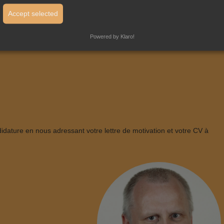
Accept selected
Powered by Klaro!
idature en nous adressant votre lettre de motivation et votre CV à