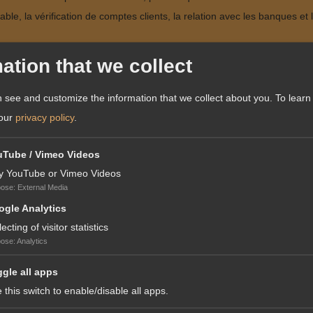
le, la vérification de comptes clients, la relation avec les banques et 
llecte des éléments variables de paie, du suivi des congés, maladies,
ation that we collect
 see and customize the information that we collect about you.
To learn
 our
privacy policy
.
n d’entreprise ou la comptabilité, vous disposez d’une solide expérienc
uTube / Vimeo Videos
y YouTube or Vimeo Videos
pose
:
External Media
cellent relationnel ;
gle Analytics
lecting of visitor statistics
pose
:
Analytics
 atout ;
gle all apps
 this switch to enable/disable all apps.