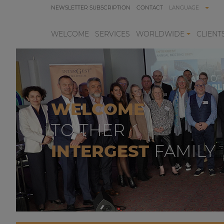
NEWSLETTER SUBSCRIPTION
CONTACT
LANGUAGE
WELCOME
SERVICES
WORLDWIDE
CLIENT
WELCOME
TO THER
INTERGEST
FAMILY