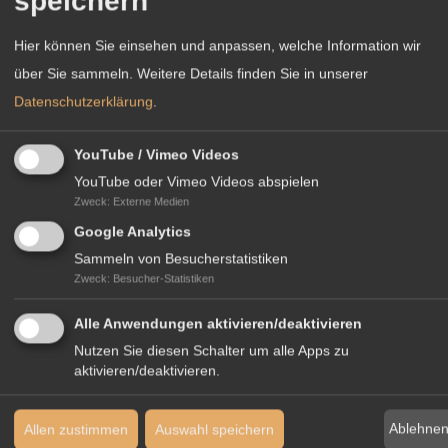
speichern
Hier können Sie einsehen und anpassen, welche Information wir
über Sie sammeln.
Weitere Details finden Sie in unserer
Datenschutzerklärung
.
YouTube / Vimeo Videos
IHR KONTAKT IN UNSERER ZENTRALE
YouTube oder Vimeo Videos abspielen
Zweck
:
Externe Medien
Google Analytics
Sammeln von Besucherstatistiken
Zweck
:
Besucher-Statistiken
Alle Anwendungen aktivieren/deaktivieren
Ulrike Anterist
Nutzen Sie diesen Schalter um alle Apps zu
aktivieren/deaktivieren.
Internationale Koordination
Tel.
+49 681 5918 7812
ulrike.anterist
intergest.com
Ablehne
Allen zustimmen
Auswahl speichern