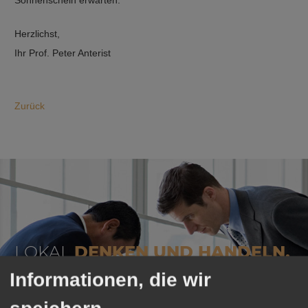
Sonnenschein erwarten.
Herzlichst,
Ihr Prof. Peter Anterist
Zurück
LOKAL
DENKEN UND HANDELN,
UM
ALS LOKALER ANBIETER
Informationen, die wir
ANGESEHEN ZU WERDEN