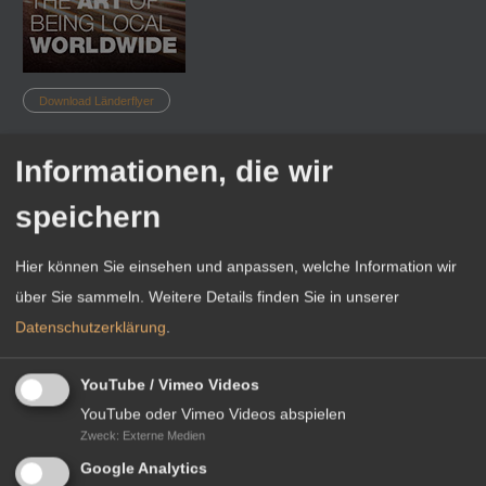
Experte kann auch dabei helfen, mögliche Steuervorteile zu
nutzen.
InterGest Spain besitzt das Know-how, um die Einhaltung der
Download Länderflyer
Buchführungsrichtlinien zu ermöglichen, um rechtliche Probleme
zu vermeiden und ein genaues Bild der finanziellen Leistung zu
Informationen, die wir
erhalten. Wenn Sie für Ihr Unternehmen oder Ihre Zweigstelle in
speichern
Spanien eine Buchführung benötigen, die den gesetzlichen
IHR KONTAKT VOR ORT
Anforderungen in Spanien entspricht, ist InterGest Spain die
Hier können Sie einsehen und anpassen, welche Information wir
richtige Wahl
über Sie sammeln.
Weitere Details finden Sie in unserer
Datenschutzerklärung
.
YouTube / Vimeo Videos
YouTube oder Vimeo Videos abspielen
Zweck
:
Externe Medien
Google Analytics