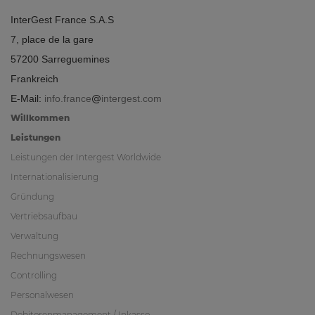
InterGest France S.A.S
7, place de la gare
57200 Sarreguemines
Frankreich
E-Mail:
info.france
intergest.com
Willkommen
Leistungen
Leistungen der Intergest Worldwide
Internationalisierung
Gründung
Vertriebsaufbau
Verwaltung
Rechnungswesen
Controlling
Personalwesen
Debitorenmanagement / Inkasso