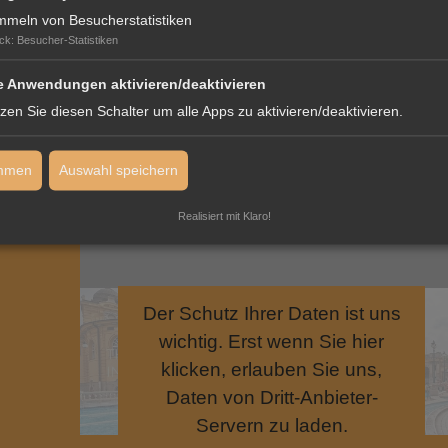
klicken, erlauben Sie uns,
meln von Besucherstatistiken
Daten von Dritt-Anbieter-
ck
:
Besucher-Statistiken
Servern zu laden.
e Anwendungen aktivieren/deaktivieren
zen Sie diesen Schalter um alle Apps zu aktivieren/deaktivieren.
immen
Auswahl speichern
Realisiert mit Klaro!
Der Schutz Ihrer Daten ist uns
wichtig. Erst wenn Sie hier
klicken, erlauben Sie uns,
Daten von Dritt-Anbieter-
Servern zu laden.