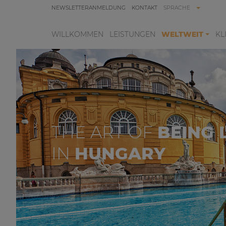
NEWSLETTERANMELDUNG
KONTAKT
SPRACHE
WILLKOMMEN
LEISTUNGEN
WELTWEIT
KL
THE ART OF
BEING
IN
HUNGARY