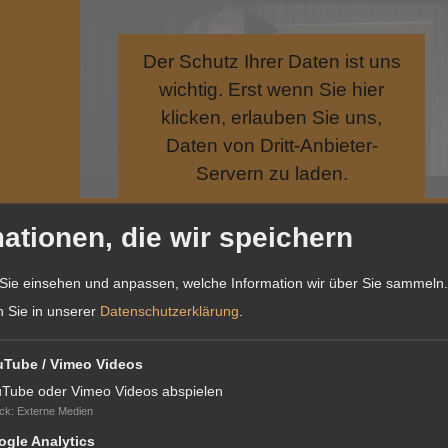
Der Schutz Ihrer Daten ist uns
wichtig. Erst wenn Sie hier
klicken, erlauben Sie uns,
Daten von Dritt-Anbieter-
Servern zu laden.
ationen, die wir speichern
Sie einsehen und anpassen, welche Information wir über Sie sammeln.
n Sie in unserer
Datenschutzerklärung
.
uTube / Vimeo Videos
Tube oder Vimeo Videos abspielen
Der Schutz Ihrer Daten ist uns
ck
:
Externe Medien
wichtig. Erst wenn Sie hier
gle Analytics