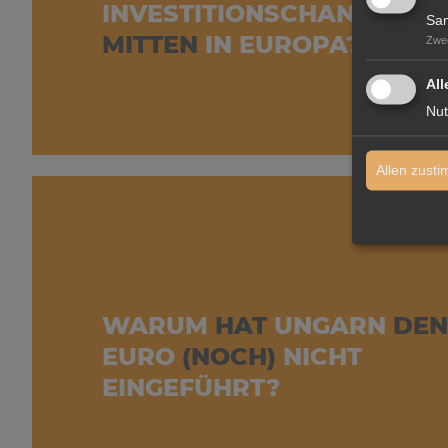
INVESTITIONSCHANCE
Sam
MITTEN
IN EUROPA?
Zwe
All
Nut
Allen zust
WARUM
HAT
UNGARN
DEN
EURO
(NOCH)
NICHT
EINGEFÜHRT?