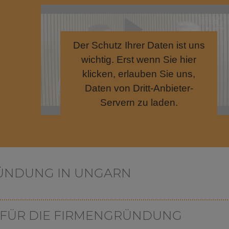
Der Schutz Ihrer Daten ist uns
wichtig. Erst wenn Sie hier
klicken, erlauben Sie uns,
Daten von Dritt-Anbieter-
Servern zu laden.
RÜNDUNG IN UNGARN
ne Firma gründen möchten. Ein großer Vorteil ist die niedrige
 FÜR DIE FIRMENGRÜNDUNG
niedrigsten Körperschaftssteuersätze in Europa. Zudem gibt es
r neu gegründete Unternehmen.