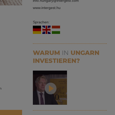
info.hungary
intergest.com
www.intergest.hu
Sprachen:
WARUM
IN
UNGARN
INVESTIEREN?
n