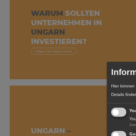
WARUM
SOLLTEN
UNTERNEHMEN IN
UNGARN
INVESTIEREN?
Folgen Sie unserer Serie
Inform
Hier können 
Details finde
Yo
You
Zwe
UNGARN
–
Goo