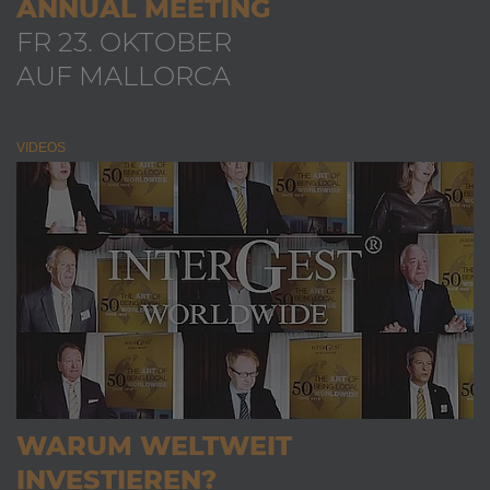
ANNUAL MEETING
FR 23. OKTOBER
AUF MALLORCA
VIDEOS
WARUM WELTWEIT
INVESTIEREN?