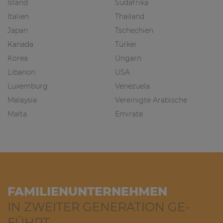
Island
Südafrika
Italien
Thailand
Japan
Tschechien
Kanada
Türkei
Korea
Ungarn
Libanon
USA
Luxemburg
Venezuela
Malaysia
Vereinigte Arabische
Malta
Emirate
FAMILIEN­UNTERNEHMEN
IN ZWEITER GE­NE­RA­TION GE­
FÜHRT