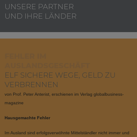
UNSERE PARTNER
UND IHRE LÄNDER
FEHLER IM
AUSLANDSGESCHÄFT
ELF SICHERE WEGE, GELD ZU
VERBRENNEN
von Prof. Peter Anterist, erschienen im Verlag globalbusiness-
magazine
Hausgemachte Fehler
Im Ausland sind erfolgsverwöhnte Mittelständler nicht immer und