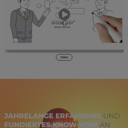
Video
JAHRELANGE ERFAHRUNG
UND
FUNDIERTES KNOW-HOW
AN