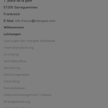
7, place de la gare
57200 Sarreguemines
Frankreich
E-Mail:
info.france
intergest.com
Willkommen
Leistungen
Leistungen der Intergest Worldwide
Internationalisierung
Gründung
Vertriebsaufbau
Verwaltung
Rechnungswesen
Controlling
Personalwesen
Debitorenmanagement / Inkasso
Strategieberatung