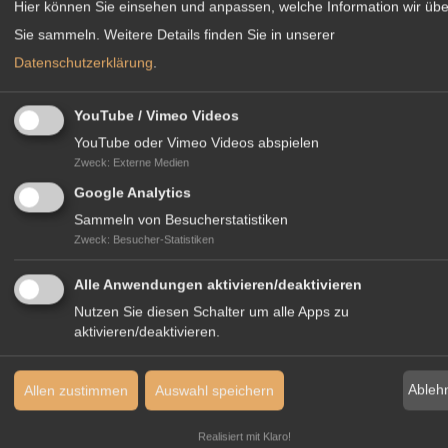
Hier können Sie einsehen und anpassen, welche Information wir übe
Sie sammeln.
Weitere Details finden Sie in unserer
Datenschutzerklärung
.
Ulrike Anterist
YouTube / Vimeo Videos
Internationale Koordination
YouTube oder Vimeo Videos abspielen
Tel.
+49 681 5918 7812
Zweck
:
Externe Medien
ulrike.anterist
intergest.com
Google Analytics
Sammeln von Besucherstatistiken
Sprachen:
Zweck
:
Besucher-Statistiken
Alle Anwendungen aktivieren/deaktivieren
Nutzen Sie diesen Schalter um alle Apps zu
aktivieren/deaktivieren.
DOWNLOAD
Ableh
Allen zustimmen
Auswahl speichern
Realisiert mit Klaro!