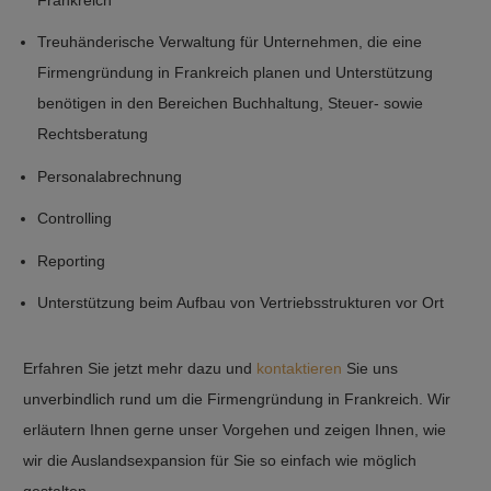
Marktes ausreichend in Ihrer Planung der Firmengründung in
obligatorisch anzuwenden. Zu beachten ist weiterhin, dass
Treuhänderische Verwaltung für Unternehmen, die eine
Frankreich zu berücksichtigen
ausländische Konten entsprechend französisch parametriert
Firmengründung in Frankreich planen und Unterstützung
werden. Die Dokumentation muss auf Französisch vorgenommen
Ein wirkungsvolles Debitorenmanagement, um die Liquidität vor
benötigen in den Bereichen Buchhaltung, Steuer- sowie
werden. Zusätzliche Übersetzungen sind je nach
Ort zu jeder Zeit sicherzustellen.
Rechtsberatung
Systemausrichtung möglich.
Personalabrechnung
InterGest
France steht Ihnen als Ansprechpartner in Bezug auf
Durch die Komplexität der Buchhaltung in Frankreich, sollten Sie
Controlling
alle Belange rund um die Firmengründung in Frankreich zur
auf einen erfahrenen Partner setzen. Wir von der InterGest
Verfügung. Wir unterbreiten Ihnen passend zu Ihrer Branche und
Reporting
France sind Spezialisten für Firmengründungen in Frankreich und
Unternehmensgröße ein wirkungsvolles Komplett-Angebot.
betreuen Sie nicht nur als Sparring Partner, sondern verstehen
Unterstützung beim Aufbau von Vertriebsstrukturen vor Ort
uns auch als Mentoren in allen Belangen rund um
Firmengründungen und Buchhaltung.
Erfahren Sie jetzt mehr dazu und
kontaktieren
Sie uns
unverbindlich rund um die Firmengründung in Frankreich. Wir
erläutern Ihnen gerne unser Vorgehen und zeigen Ihnen, wie
wir die Auslandsexpansion für Sie so einfach wie möglich
gestalten.