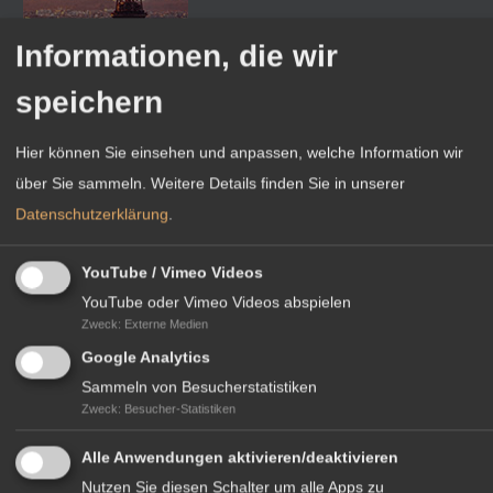
Informationen, die wir
speichern
Hier können Sie einsehen und anpassen, welche Information wir
Download Länderflyer
über Sie sammeln.
Weitere Details finden Sie in unserer
Datenschutzerklärung
.
YouTube / Vimeo Videos
YouTube oder Vimeo Videos abspielen
IHR KONTAKT VOR ORT
Zweck
:
Externe Medien
Google Analytics
Sammeln von Besucherstatistiken
Zweck
:
Besucher-Statistiken
Alle Anwendungen aktivieren/deaktivieren
Nutzen Sie diesen Schalter um alle Apps zu