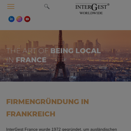
MENU
THE ART OF
BEING LOCAL
IN
FRANCE
FIRMENGRÜNDUNG IN
FRANKREICH
InterGest France wurde 1972 gegründet, um ausländischen