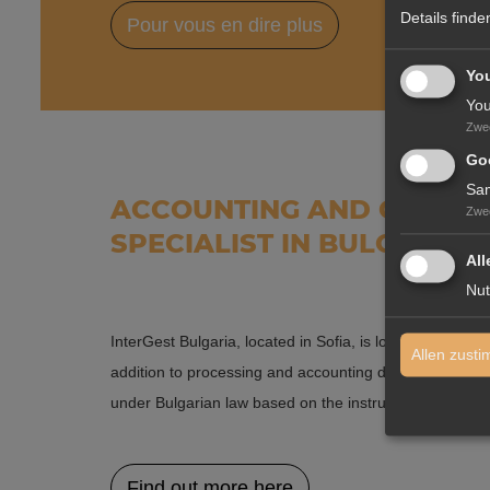
Details finde
Pour vous en dire plus
Yo
You
Zwe
Goo
Sam
ACCOUNTING AND CONTRO
Zwe
SPECIALIST IN BULGARIA
All
Nut
InterGest Bulgaria, located in Sofia, is looking to exp
Allen zust
addition to processing and accounting documents, will 
under Bulgarian law based on the instructions of our mai
Find out more here