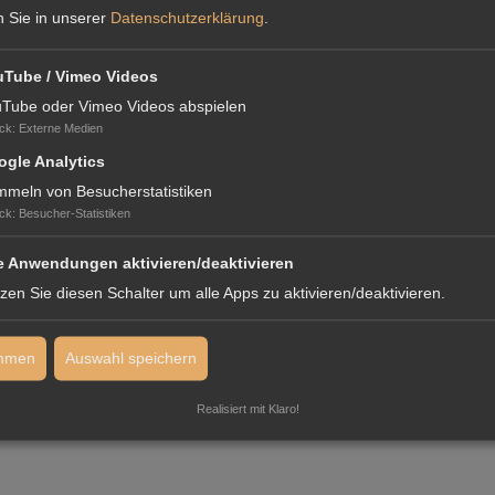
n Sie in unserer
Datenschutzerklärung
.
uTube / Vimeo Videos
Tube oder Vimeo Videos abspielen
ck
:
Externe Medien
gle Analytics
meln von Besucherstatistiken
LLING
ck
:
Besucher-Statistiken
e Anwendungen aktivieren/deaktivieren
zen Sie diesen Schalter um alle Apps zu aktivieren/deaktivieren.
and its accounting team with an
OPERATIONAL ACCOUNTANT,
who, in
immen
Auswahl speichern
perform controlling and prepare periodic reports and statements
nly foreign clients and other activities related to accounting services.
Realisiert mit Klaro!