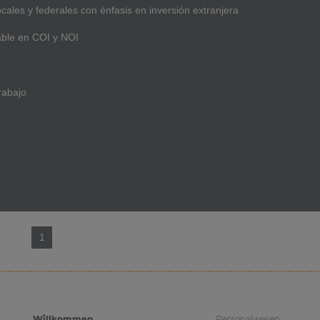
cales y federales con énfasis en inversión extranjera
able en COI y NOI
rabajo
1
Willkommen
Personalwesen