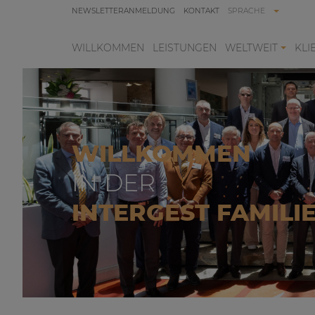
NEWSLETTERANMELDUNG
KONTAKT
SPRACHE
WILLKOMMEN
LEISTUNGEN
WELTWEIT
KLI
WILLKOMMEN
IN DER
INTERGEST FAMILI