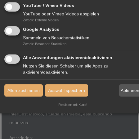
YouTube / Vimeo Videos
YouTube oder Vimeo Videos abspielen
Zweck
:
Externe Medien
Google Analytics
CONTABLE ADJUNTO CON
Sammeln von Besucherstatistiken
CONOCIMIENTOS DE SAP
Zweck
:
Besucher-Statistiken
Alle Anwendungen aktivieren/deaktivieren
Nutzen Sie diesen Schalter um alle Apps zu
aktivieren/deaktivieren.
Ablehne
Allen zustimmen
Auswahl speichern
Realisiert mit Klaro!
InterGest Mexico, situada en Puebla, está buscando
refuerzos:
Actividades: