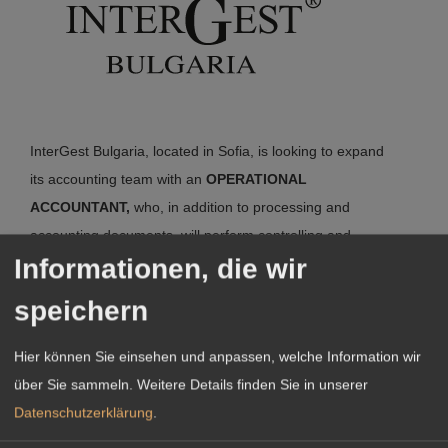
InterGest Bulgaria, located in Sofia, is looking to expand
its accounting team with an
OPERATIONAL
ACCOUNTANT,
who, in addition to processing and
accounting documents, will perform controlling and
Informationen, die wir
prepare periodic reports and statements under Bulgarian
law based on the instructions of our mainly foreign clients
speichern
and other activities related to accounting services.
Hier können Sie einsehen und anpassen, welche Information wir
über Sie sammeln.
Weitere Details finden Sie in unserer
Find out more here
Datenschutzerklärung
.